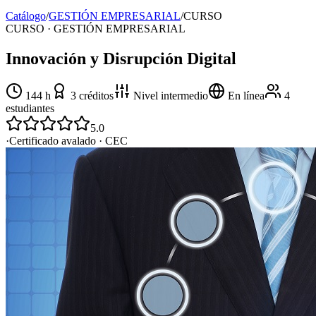
Catálogo
/
GESTIÓN EMPRESARIAL
/
CURSO
CURSO · GESTIÓN EMPRESARIAL
Innovación y Disrupción Digital
144
h
3
créditos
Nivel
intermedio
En línea
4
estudiantes
5.0
·
Certificado avalado ·
CEC