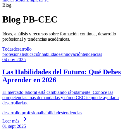
Blog
Blog PB-CEC
Ideas, análisis y recursos sobre formación continua, desarrollo
profesional y tendencias académicas.
Todas
desarrollo
profesional
educación
habilidades
innovación
tendencias
04 nov 2025
Las Habilidades del Futuro: Qué Debes
Aprender en 2026
El mercado laboral está cambiando rápidamente. Conoce las
competencias más demandadas y cómo CEC te puede ayudar a
desarrollarlas.
desarrollo profesional
habilidades
tendencias
Leer más
01 sept 2025